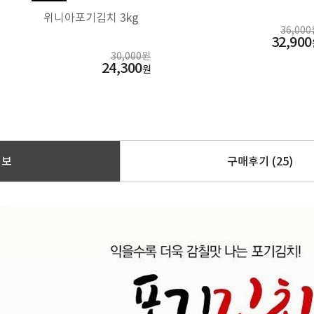
위니아포기김치 3kg
36,00
32,900
30,000원
24,300
원
정보
구매후기
(25)