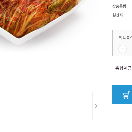
상품용량
원산지
위니아
총합계금