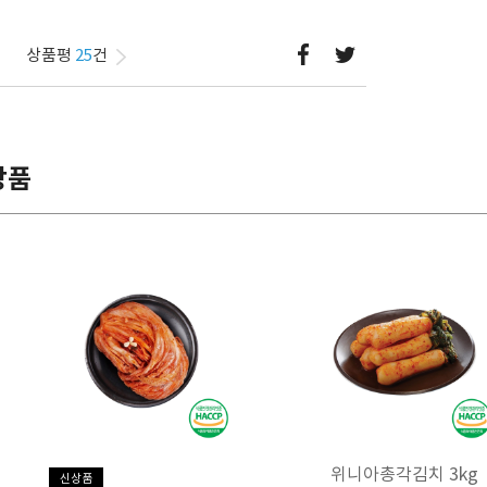
상품평
25
건
상품
위니아총각김치 3kg
신상품