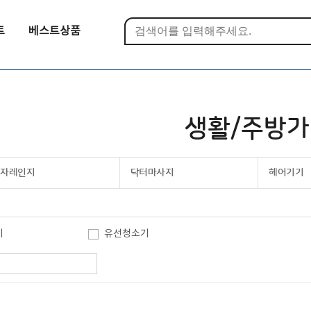
트
베스트상품
생활/주방
전자레인지
닥터마사지
헤어기기
기
유선청소기