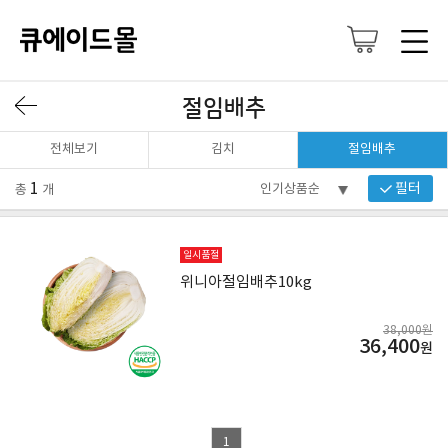
절임배추
전체보기
김치
절임배추
1
필터
총
개
일시품절
위니아절임배추10kg
38,000원
36,400
원
1