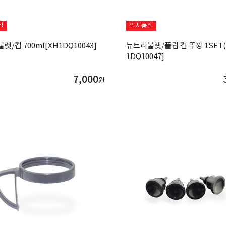
절
일시품절
렛/컵 700ml[XH1DQ10043]
뉴트리불렛/플립 컵 뚜껑 1SET(
1DQ10047]
7,000
원