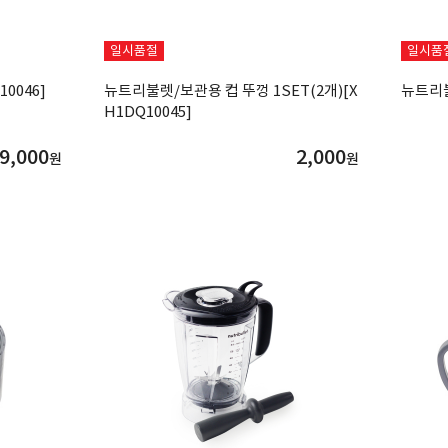
일시품절
일시품
0046]
뉴트리불렛/보관용 컵 뚜껑 1SET(2개)[X
뉴트리불
H1DQ10045]
9,000
2,000
원
원