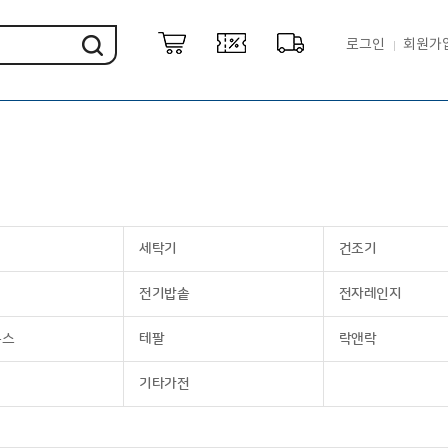
로그인
회원가
세탁기
건조기
전기밥솥
전자레인지
룩스
테팔
락앤락
기타가전