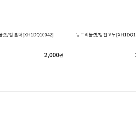
렛/컵 홀더[XH1DQ10042]
뉴트리불렛/방진고무[XH1DQ10
2,000
원