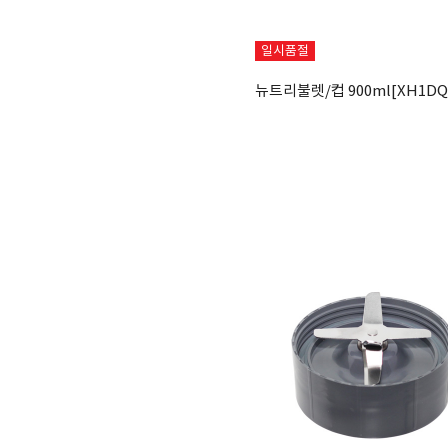
일시품절
뉴트리불렛/컵 900ml[XH1DQ1