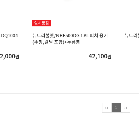
일시품절
DQ1004
뉴트리불렛/NBF500DG 1.8L 피처 용기
뉴트리불
(뚜껑,칼날 포함)+누름봉
2,000
42,100
원
원
1