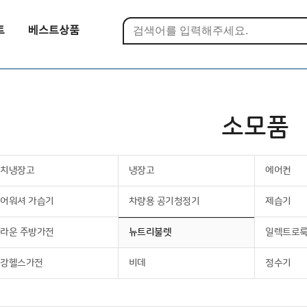
트
베스트상품
소모품
김치냉장고
냉장고
에어컨
어워셔 가습기
차량용 공기청정기
제습기
라운 주방가전
뉴트리불렛
일렉트로
건강헬스가전
비데
정수기