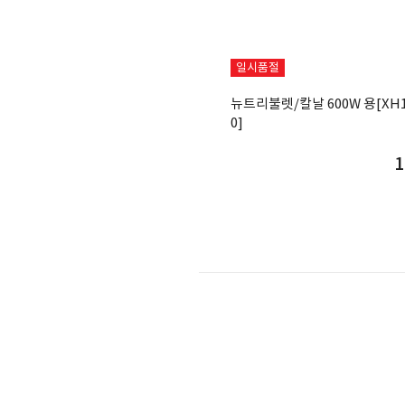
일시품절
뉴트리불렛/칼날 600W 용[XH1
0]
1