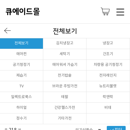
전체보기
전체보기
김치냉장고
냉장고
에어컨
세탁기
건조기
공기청정기
에어워셔 가습기
차량용 공기청정기
제습기
전기밥솥
전자레인지
TV
브라운 주방가전
뉴트리불렛
일렉트로룩스
테팔
락앤락
하이얼
건강헬스가전
비데
정수기
기타가전