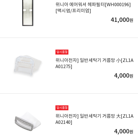
위니아 에어워셔 헤파필터[WH000196]
[맥시멈/프리미엄]
41,000
원
일시품절
위니아전자] 일반세탁기 거름망 小[ZL1A
A01275]
4,000
원
일시품절
위니아전자] 일반세탁기 거름망 大[ZL1A
A02140]
4,000
원