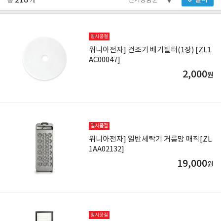
218
필터
총
개
일시품절
위니아전자] 건조기 배기필터(1장) [ZL1
AC00047]
2,000
원
일시품절
위니아전자] 일반세탁기 거름망 매직[ZL
1AA02132]
19,000
원
일시품절