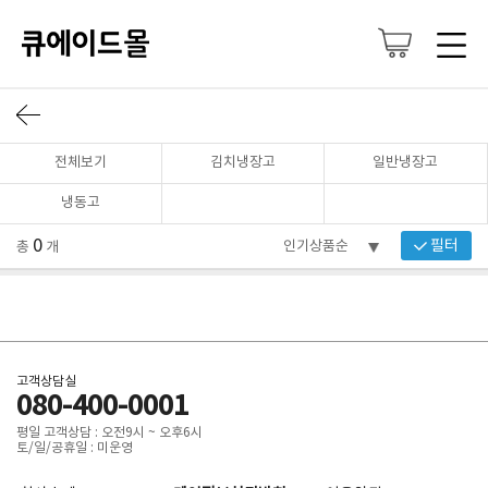
전체보기
김치냉장고
일반냉장고
냉동고
0
필터
총
개
고객상담실
080-400-0001
평일 고객상담 : 오전9시 ~ 오후6시
토/일/공휴일 : 미운영