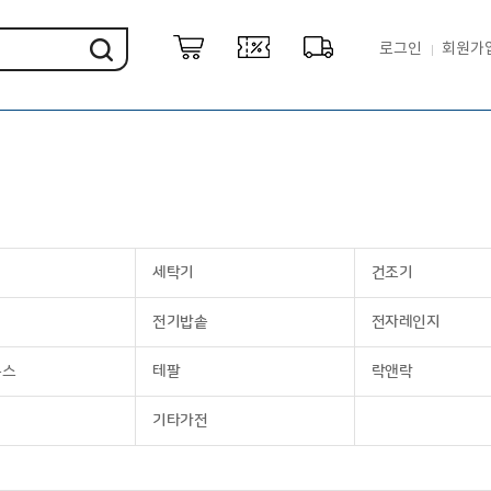
로그인
회원가
세탁기
건조기
전기밥솥
전자레인지
룩스
테팔
락앤락
기타가전