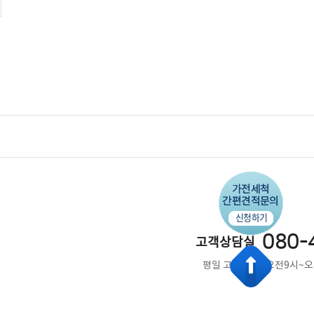
080-
고객상담실
평일 고객상담 : 오전9시~