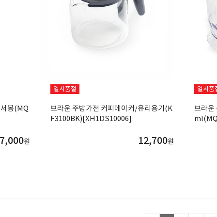
일시품절
일시품
서봉(MQ
브라운 주방가전 커피메이커/유리용기(K
브라운 
F3100BK)[XH1DS10006]
ml(MQ
7,000
12,700
원
원