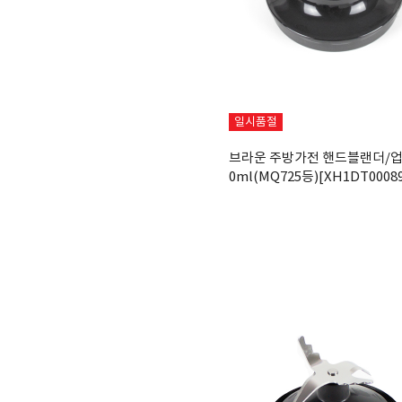
일시품절
브라운 주방가전 핸드블랜더/업
0ml(MQ725등)[XH1DT0008