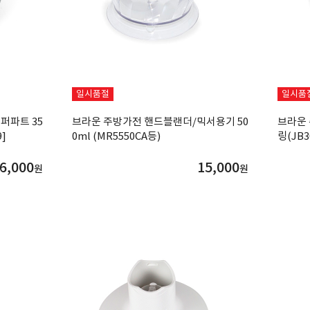
일시품절
일시품
퍼파트 35
브라운 주방가전 핸드블랜더/믹서용기 50
브라운 
9]
0ml (MR5550CA등)
링(JB3
6,000
15,000
원
원