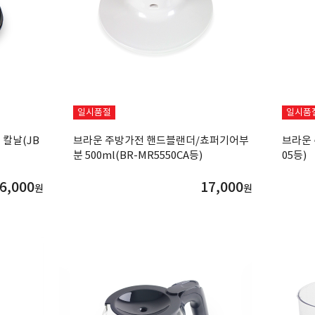
일시품절
일시품
칼날(JB
브라운 주방가전 핸드블랜더/쵸퍼기어부
브라운 
분 500ml(BR-MR5550CA등)
05등)
6,000
17,000
원
원