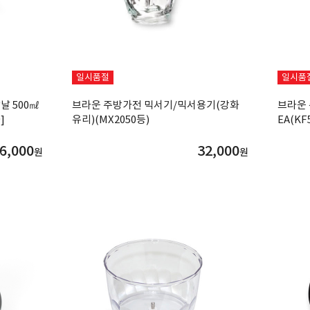
일시품절
일시품
날 500㎖
브라운 주방가전 믹서기/믹서용기(강화
브라운
]
유리)(MX2050등)
EA(KF
6,000
32,000
원
원