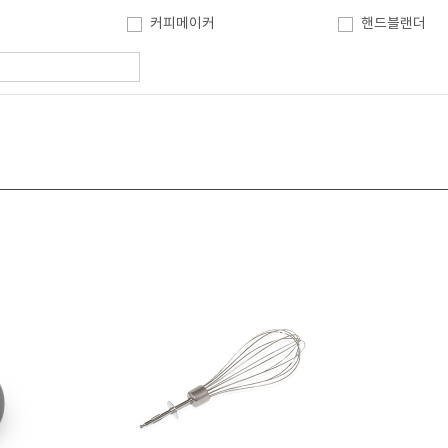
커피메이커
핸드블랜더