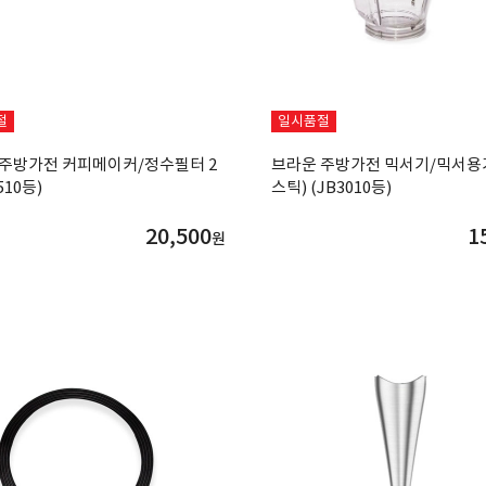
절
일시품절
 주방가전 커피메이커/정수필터 2
브라운 주방가전 믹서기/믹서용
510등)
스틱) (JB3010등)
20,500
1
원