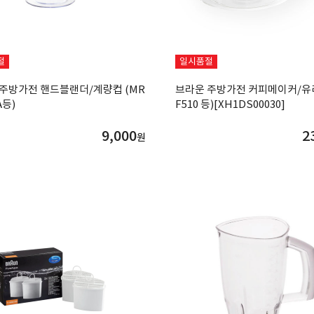
절
일시품절
주방가전 핸드블랜더/계량컵 (MR
브라운 주방가전 커피메이커/유
A등)
F510 등)[XH1DS00030]
9,000
2
원