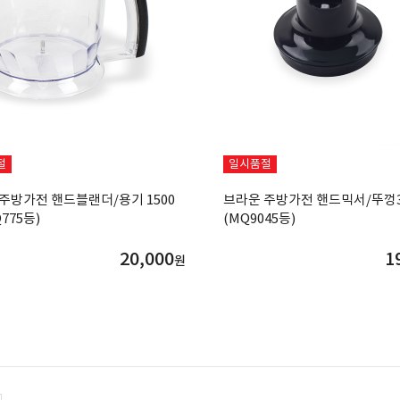
절
일시품절
주방가전 핸드블랜더/용기 1500
브라운 주방가전 핸드믹서/뚜껑3
775등)
(MQ9045등)
20,000
1
원