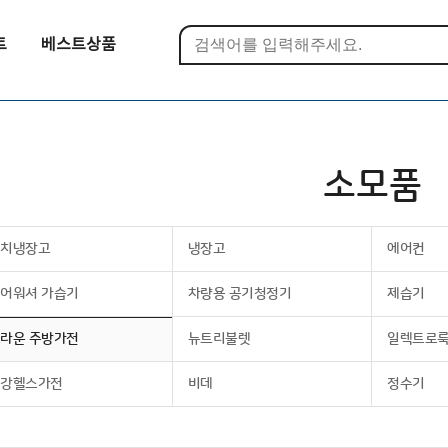
트
베스트상품
소모품
김치냉장고
냉장고
에어컨
어워셔 가습기
차량용 공기청정기
제습기
라운 주방가전
뉴트리불렛
일렉트로
건강헬스가전
비데
정수기