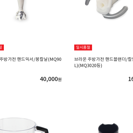
절
일시품절
주방가전 핸드믹서/봉칼날(MQ90
브라운 주방가전 핸드블랜더/칼날
L)(MQ3020등)
40,000
1
원