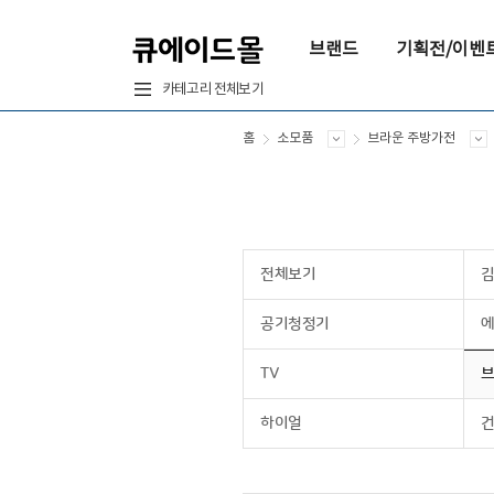
브랜드
기획전/이벤
카테고리 전체보기
홈
소모품
브라운 주방가전
전체보기
공기청정기
에
TV
브
하이얼