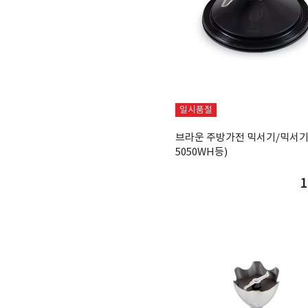
일시품절
브라운 주방가전 믹서기/믹서기 
5050WH등)
1