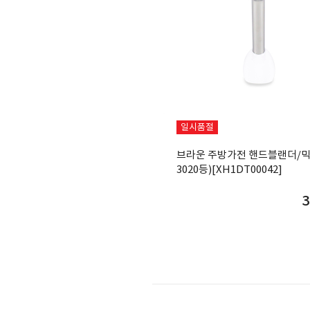
일시품절
브라운 주방가전 핸드블랜더/믹
3020등)[XH1DT00042]
3