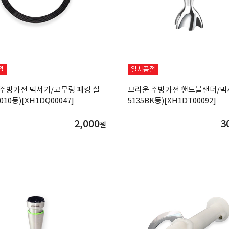
절
일시품절
주방가전 믹서기/고무링 패킹 실
브라운 주방가전 핸드블랜더/믹
010등)[XH1DQ00047]
5135BK등)[XH1DT00092]
2,000
3
원