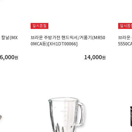
일시품절
일시품
 칼날(MX
브라운 주방가전 핸드믹서/거품기(MR50
브라운 
0MCA등)[XH1DT00066]
5550C
6,000
14,000
원
원