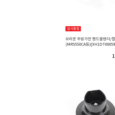
일시품절
브라운 주방가전 핸드블랜더/칼
(MR5550CA등)[XH1DT00059
1