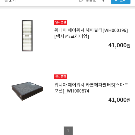
2
필터
총
개
일시품절
위니아 에어워셔 헤파필터[WH000196]
[맥시멈/프리미엄]
41,000
원
일시품절
위니아 에어워셔 카본헤파필터S[스마트
모델]_WH000874
41,000
원
1