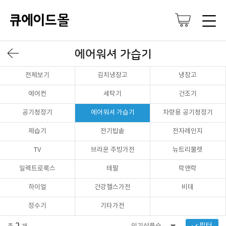
에어워셔 가습기
전체보기
김치냉장고
냉장고
에어컨
세탁기
건조기
공기청정기
에어워셔 가습기
차량용 공기청정기
제습기
전기밥솥
전자레인지
TV
브라운 주방가전
뉴트리불렛
일렉트로룩스
테팔
락앤락
하이얼
건강헬스가전
비데
정수기
기타가전