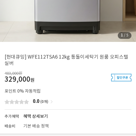
1
/
5
[현대큐밍] WFE112TSA6 12kg 통돌이세탁기 원룸 오피스텔
실버
483,000원
329,000
원
포인트
0
% 자동적립
0.0
(0개)
혜택 상세보기
추가혜택
기본 배송 정책
배송비