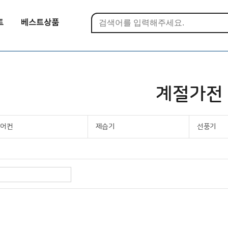
트
베스트상품
계절가전
에어컨
제습기
선풍기