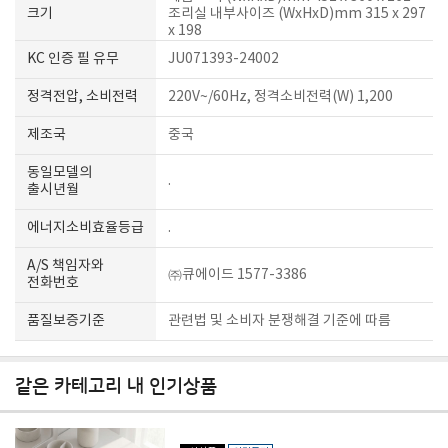
크기
조리실 내부사이즈 (WxHxD)mm 315 x 297
x 198
KC 인증 필 유무
JU071393-24002
정격전압, 소비전력
220V~/60Hz, 정격소비전력(W) 1,200
제조국
중국
동일모델의
.
출시년월
에너지소비효율등급
.
A/S 책임자와
㈜큐에이드 1577-3386
전화번호
품질보증기준
관련법 및 소비자 분쟁해결 기준에 따름
같은 카테고리 내 인기상품