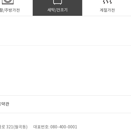
세탁/건조기
활/주방가전
계절가전
용약관
로 321(월곡동)
대표번호: 080-400-0001