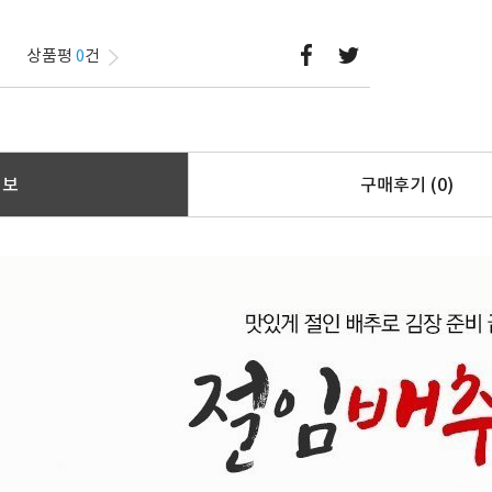
상품평
0
건
정보
구매후기
(0)