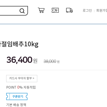
로그인
회원가
절임배추10kg
36,400
원
38,000
원
카드사 무이자 할부 >
0
POINT
% 자동적립
기본 배송 정책