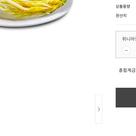
상품용량
원산지
위니아
총합계금