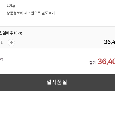
10kg
상품정보에 제조원으로 별도표기
절임배추10kg
36,
액
36,4
합계
일시품절