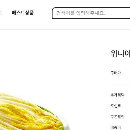
트
베스트상품
위니아
구매가
추가혜택
포인트
쿠폰할인
배송비