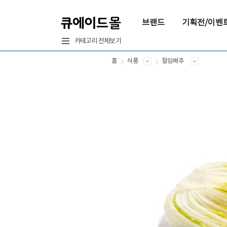
브랜드
기획전/이벤
카테고리 전체보기
홈
식품
절임배추