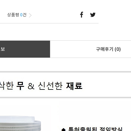
상품평
0
건
정보
구매후기
(0)