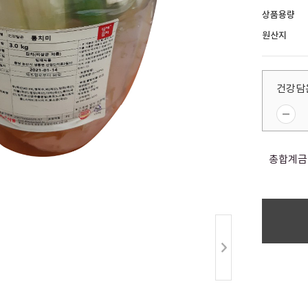
상품용량
원산지
건강담은
총합계금