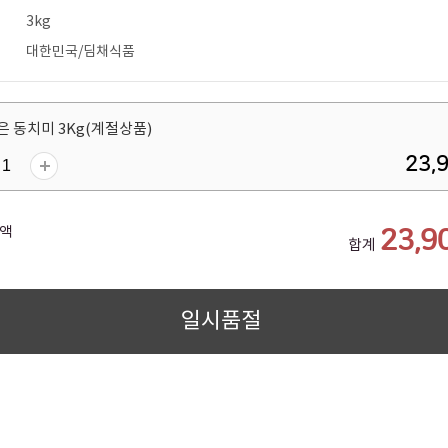
3kg
대한민국/딤채식품
 동치미 3Kg(계절상품)
23,
액
23,9
합계
일시품절