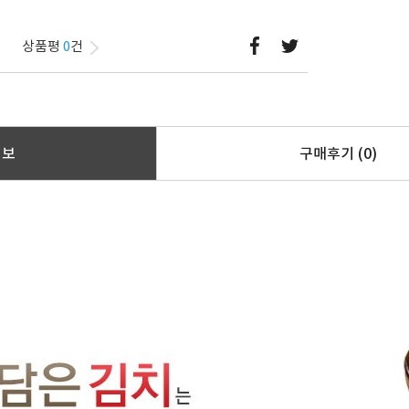
상품평
0
건
정보
구매후기
(0)