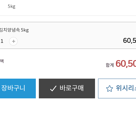
5kg
김치양념속 5kg
60,
액
60,5
합계
장바구니
바로구매
위시리