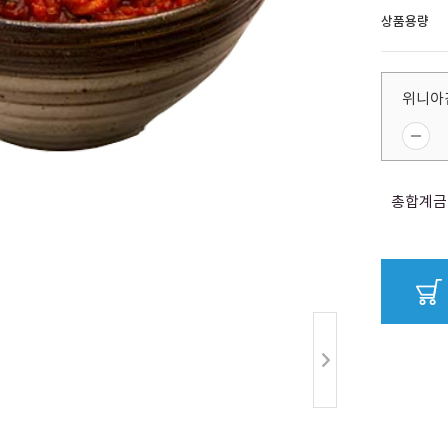
상품용량
위니아
총합계금