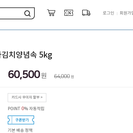
로그인
회원가
김치양념속 5kg
60,500
원
64,000
원
카드사 무이자 할부 >
0
POINT
% 자동적립
기본 배송 정책