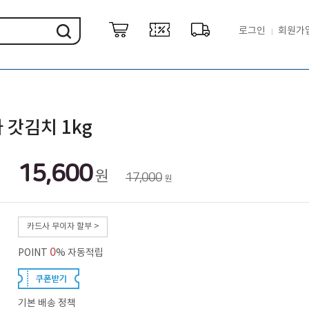
로그인
회원가
 갓김치 1kg
15,600
원
17,000
원
카드사 무이자 할부 >
0
POINT
% 자동적립
기본 배송 정책