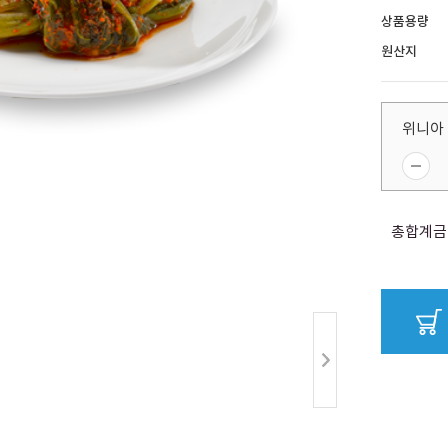
상품용량
원산지
위니아 
총합계금