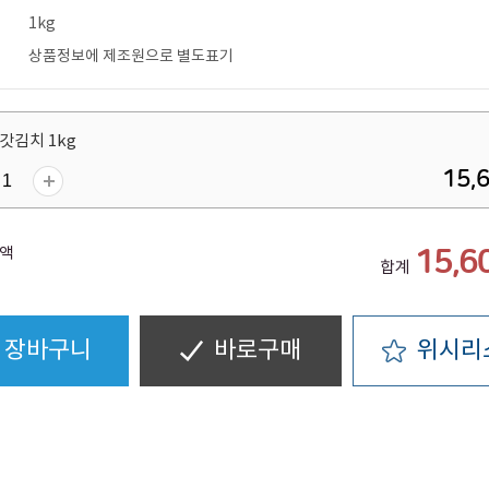
1kg
상품정보에 제조원으로 별도표기
갓김치 1kg
15,
액
15,6
합계
장바구니
바로구매
위시리