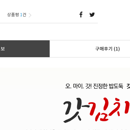
상품평
1
건
정보
구매후기
(1)