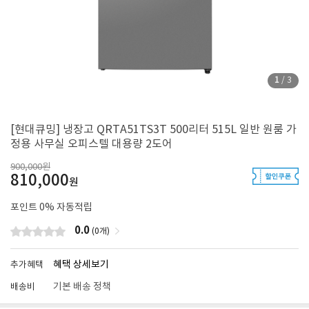
1
/
3
[현대큐밍] 냉장고 QRTA51TS3T 500리터 515L 일반 원룸 가
정용 사무실 오피스텔 대용량 2도어
900,000원
810,000
원
포인트
0
% 자동적립
0.0
(0개)
혜택 상세보기
추가혜택
기본 배송 정책
배송비