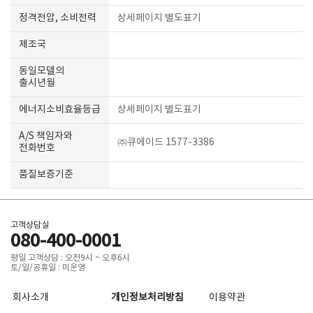
정격전압, 소비전력
상세페이지 별도표기
제조국
동일모델의
출시년월
에너지소비효율등급
상세페이지 별도표기
A/S 책임자와
㈜큐에이드 1577-3386
전화번호
품질보증기준
고객상담실
080-400-0001
평일 고객상담 : 오전9시 ~ 오후6시
토/일/공휴일 : 미운영
회사소개
개인정보처리방침
이용약관