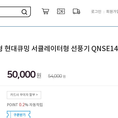
로그인
회원가
형 현대큐밍 서큘레이터형 선풍기 QNSE1
50,000
원
54,000
원
카드사 무이자 할부 >
0.2
POINT
% 자동적립