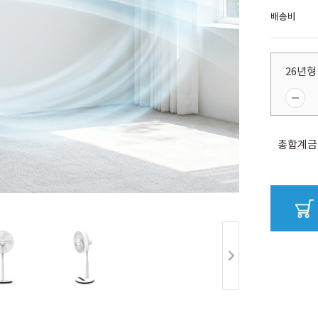
배송비
26년형
총합계금