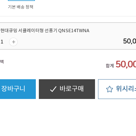
기본 배송 정책
 현대큐밍 서큘레이터형 선풍기 QNSE14TWNA
50,
액
50,0
합계
장바구니
바로구매
위시리