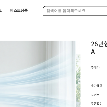
트
베스트상품
26년
A
구매가
추가혜택
포인트
쿠폰할인