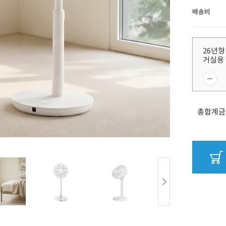
배송비
26년형
거실용
총합계금