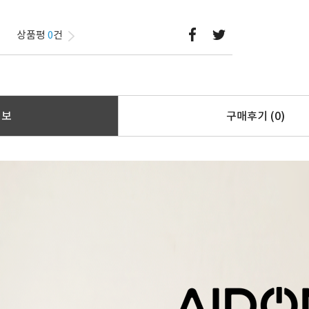
상품평
0
건
정보
구매후기
(0)