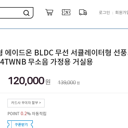
로그인
회원가
형 에이드온 BLDC 무선 서큘레이터형 선풍
14TWNB 무소음 가정용 거실용
120,000
원
139,000
원
카드사 무이자 할부 >
0.2
POINT
% 자동적립