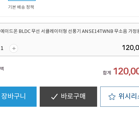
기본 배송 정책
 에이드온 BLDC 무선 서큘레이터형 선풍기 ANSE14TWNB 무소음 가정
120,
액
120,0
합계
장바구니
바로구매
위시리