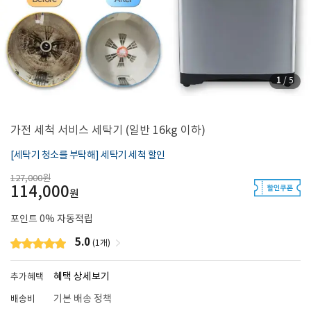
1
/
5
가전 세척 서비스 세탁기 (일반 16kg 이하)
[세탁기 청소를 부탁해] 세탁기 세척 할인
127,000원
114,000
원
포인트
0
% 자동적립
5.0
(1개)
혜택 상세보기
추가혜택
기본 배송 정책
배송비