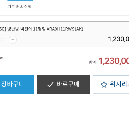
기본 배송 정책
SSE] 냉난방 벽걸이 11평형 ARA9H11RWS(AK)
1,230,
액
1,230,0
합계
장바구니
바로구매
위시리