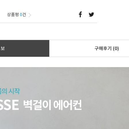
상품평
0
건
정보
구매후기
(0)