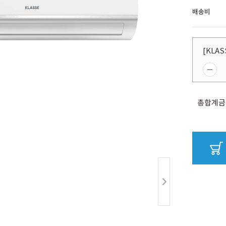
배송비
[KLA
총합계금