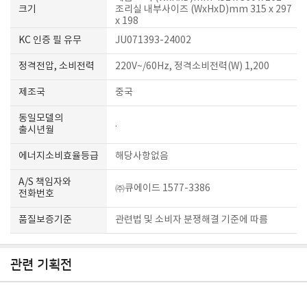
크기
조리실 내부사이즈 (WxHxD)mm 315 x 297
x 198
KC 인증 필 유무
JU071393-24002
정격전압, 소비전력
220V~/60Hz, 정격소비전력(W) 1,200
제조국
중국
동일모델의
.
출시년월
에너지소비효율등급
해당사항없음
A/S 책임자와
㈜큐에이드 1577-3386
전화번호
품질보증기준
관련법 및 소비자 분쟁해결 기준에 따름
관련 기획전