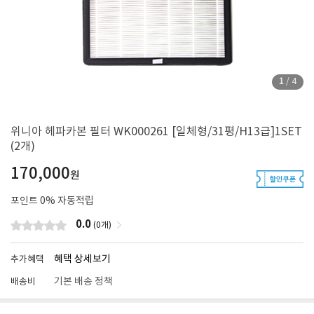
1
/
4
위니아 헤파카본 필터 WK000261 [일체형/31평/H13급]1SET
(2개)
170,000
원
포인트
0
% 자동적립
0.0
(0개)
혜택 상세보기
추가혜택
기본 배송 정책
배송비