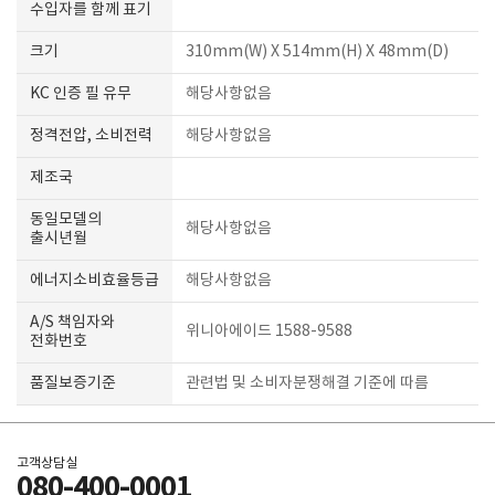
수입자를 함께 표기
크기
310mm(W) X 514mm(H) X 48mm(D)
KC 인증 필 유무
해당사항없음
정격전압, 소비전력
해당사항없음
제조국
동일모델의
해당사항없음
출시년월
에너지소비효율등급
해당사항없음
A/S 책임자와
위니아에이드 1588-9588
전화번호
품질보증기준
관련법 및 소비자분쟁해결 기준에 따름
고객상담실
080-400-0001