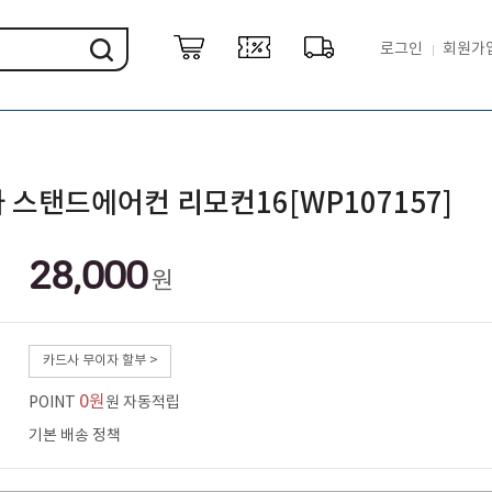
로그인
회원가
 스탠드에어컨 리모컨16[WP107157]
28,000
원
카드사 무이자 할부 >
0원
POINT
원 자동적립
기본 배송 정책