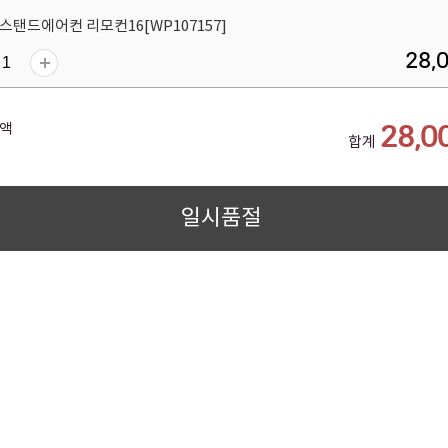
스탠드에어컨 리모컨16[WP107157]
28,
액
28,0
합계
일시품절