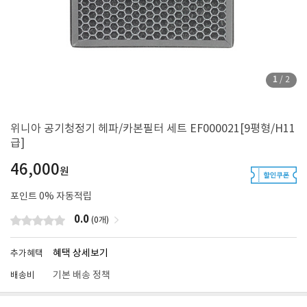
1
/
2
위니아 공기청정기 헤파/카본필터 세트 EF000021[9평형/H11
급]
46,000
원
포인트
0
% 자동적립
0.0
(0개)
혜택 상세보기
추가혜택
기본 배송 정책
배송비