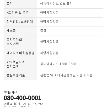
크기
상품상세정보 별도 표기
KC 인증 필 유무
해당사항없음
정격전압, 소비전력
해당사항없음
제조국
중국
동일모델의
해당사항없음
출시년월
에너지소비효율등급
해당사항없음
A/S 책임자와
위니아에이드 1588-9588
전화번호
품질보증기준
관련법 및 소비자분쟁해결 기준에 따름
고객상담실
080-400-0001
평일 고객상담 : 오전9시 ~ 오후6시