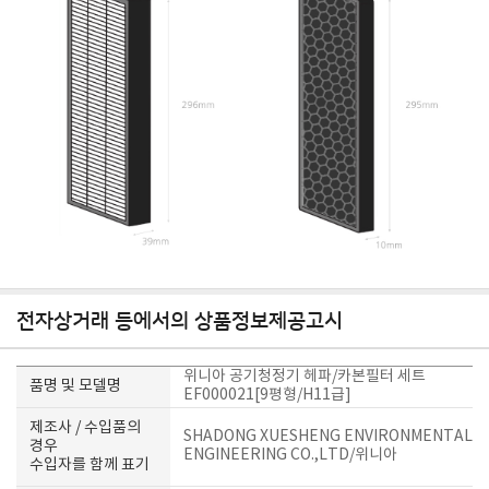
전자상거래 등에서의 상품정보제공고시
위니아 공기청정기 헤파/카본필터 세트
품명 및 모델명
EF000021[9평형/H11급]
제조사 / 수입품의
SHADONG XUESHENG ENVIRONMENTAL
경우
ENGINEERING CO.,LTD/위니아
수입자를 함께 표기