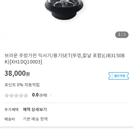
1
/
2
브라운 주방가전 믹서기/용기SET(뚜껑,칼날 포함)(JB3150B
K)[XH1DQ10003]
38,000
원
포인트
0
% 자동적립
0.0
(0개)
혜택 상세보기
추가혜택
기본 배송 정책
배송비