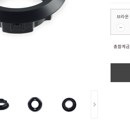
브라운 
총합계금