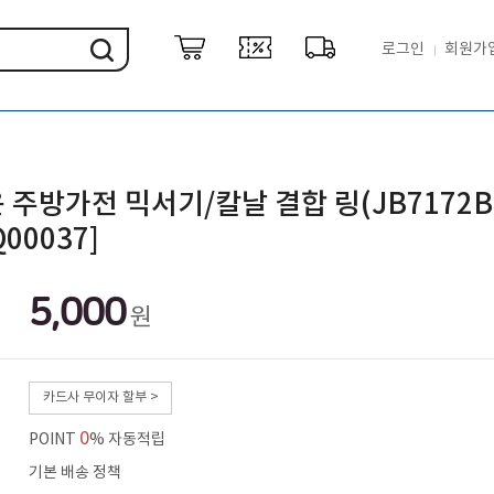
로그인
회원가
 주방가전 믹서기/칼날 결합 링(JB7172BK
00037]
5,000
원
카드사 무이자 할부 >
0
POINT
% 자동적립
기본 배송 정책