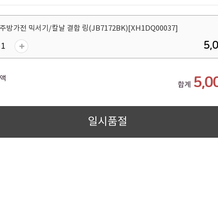
주방가전 믹서기/칼날 결합 링(JB7172BK)[XH1DQ00037]
5,
액
5,0
합계
일시품절