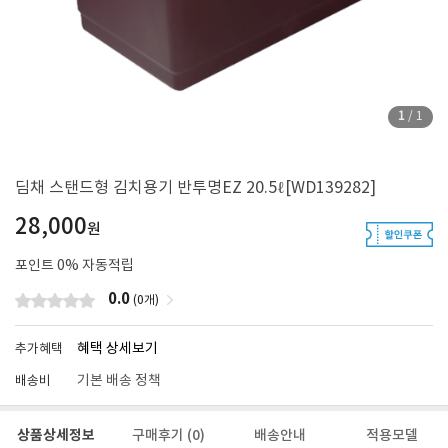
1
/
1
딤채 스탠드형 김치용기 반투명EZ 20.5ℓ[WD139282]
28,000
원
포인트
0
% 자동적립
0.0
(0개)
혜택 상세보기
추가혜택
기본 배송 정책
배송비
상품상세정보
구매후기
(0)
배송안내
적용모델