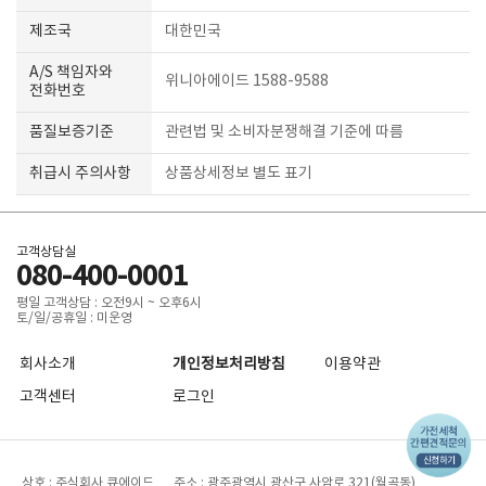
제조국
대한민국
A/S 책임자와
위니아에이드 1588-9588
전화번호
품질보증기준
관련법 및 소비자분쟁해결 기준에 따름
취급시 주의사항
상품상세정보 별도 표기
고객상담실
080-400-0001
평일 고객상담 : 오전9시 ~ 오후6시
토/일/공휴일 : 미운영
회사소개
개인정보처리방침
이용약관
고객센터
로그인
상호 : 주식회사 큐에이드 주소 : 광주광역시 광산구 사암로 321(월곡동)