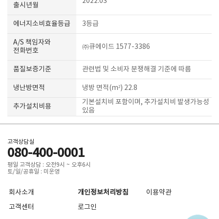
2022.03
출시년월
에너지소비효율등급
3등급
A/S 책임자와
㈜큐에이드 1577-3386
전화번호
품질보증기준
관련법 및 소비자 분쟁해결 기준에 따름
냉난방면적
냉방 면적(m²) 22.8
기본설치비 포함이며, 추가설치비 발생가능성
추가설치비용
있음
고객상담실
080-400-0001
평일 고객상담 : 오전9시 ~ 오후6시
토/일/공휴일 : 미운영
회사소개
개인정보처리방침
이용약관
고객센터
로그인