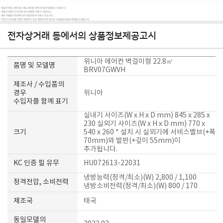
전자상거래 등에서의 상품정보제공고시
위니아 에어컨 벽걸이형 22.8㎡
품명 및 모델명
BRV07GWVH
제조사 / 수입품의
경우
위니아
수입자를 함께 표기
실내기 사이즈(W x H x D mm) 845 x 285 x
230 실외기 사이즈(W x H x D mm) 770 x
크기
540 x 260 * 설치 시 실외기에 서비스밸브(+폭
70mm)와 발판(+깊이 55mm)이
추가됩니다.
KC 인증 필 유무
HU072613-22031
냉방능력(정격/최소)(W) 2,800 / 1,100
정격전압, 소비전력
냉방소비전력(정격/최소)(W) 800 / 170
제조국
태국
동일모델의