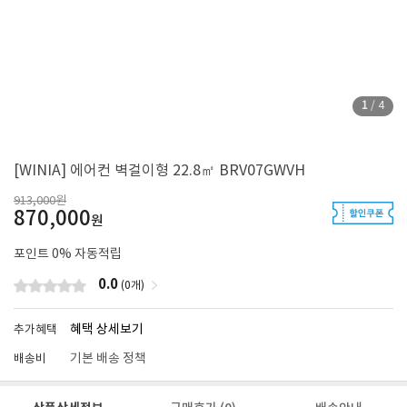
1
/
4
[WINIA] 에어컨 벽걸이형 22.8㎡ BRV07GWVH
913,000원
870,000
원
포인트
0
% 자동적립
0.0
(0개)
혜택 상세보기
추가혜택
기본 배송 정책
배송비