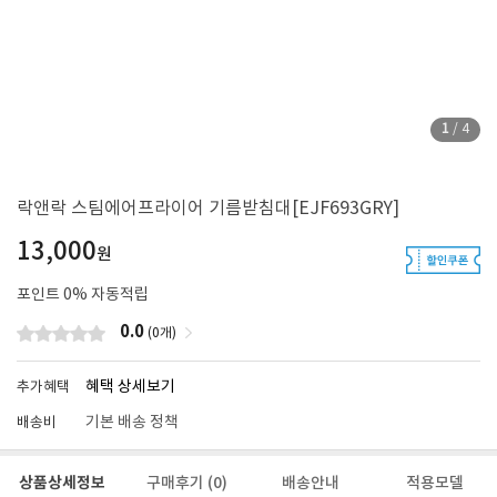
1
/
4
락앤락 스팀에어프라이어 기름받침대[EJF693GRY]
13,000
원
포인트
0
% 자동적립
0.0
(0개)
혜택 상세보기
추가혜택
기본 배송 정책
배송비
상품상세정보
구매후기
(0)
배송안내
적용모델