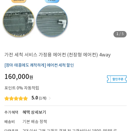
1
/
5
가전 세척 서비스 가정용 에어컨 (천장형 에어컨) 4way
[장마·태풍에도 쾌적하게] 에어컨 세척 할인
160,000
원
포인트
0
% 자동적립
5.0
(1개)
혜택 상세보기
추가혜택
기본 배송 정책
배송비