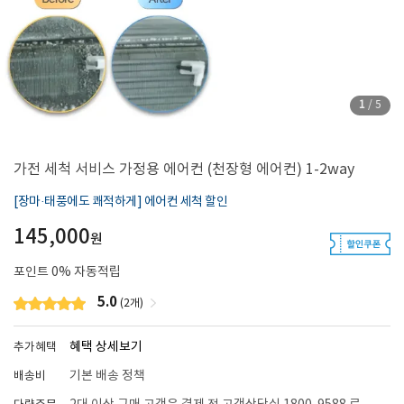
1
/
5
가전 세척 서비스 가정용 에어컨 (천장형 에어컨) 1-2way
[장마·태풍에도 쾌적하게] 에어컨 세척 할인
145,000
원
포인트
0
% 자동적립
5.0
(2개)
혜택 상세보기
추가혜택
기본 배송 정책
배송비