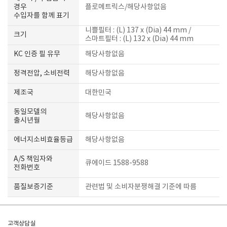
경우
플로메트릭스/해당사항없음
수입자를 함께 표기
니쁠필터 : (L) 137 x (Dia) 44 mm /
크기
스마트필터 : (L) 132 x (Dia) 44 mm
KC 인증 필 유무
해당사항없음
정격전압, 소비전력
해당사항없음
제조국
대한민국
동일모델의
해당사항없음
출시년월
에너지소비효율등급
해당사항없음
A/S 책임자와
큐에이드 1588-9588
전화번호
품질보증기준
관련법 및 소비자분쟁해결 기준에 따름
고객상담실