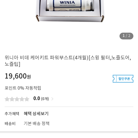
1
/
2
위니아 비데 케어키트 파워부스트(4개월)[스윙 필터,노즐도어,
노즐팁]
19,600
원
포인트
0
% 자동적립
0.0
(0개)
혜택 상세보기
추가혜택
기본 배송 정책
배송비