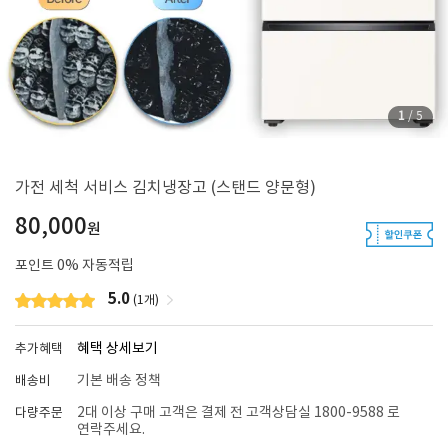
1
/
5
가전 세척 서비스 김치냉장고 (스탠드 양문형)
80,000
원
포인트
0
% 자동적립
5.0
(1개)
혜택 상세보기
추가혜택
기본 배송 정책
배송비
2대 이상 구매 고객은 결제 전 고객상담실 1800-9588 로
다량주문
연락주세요.