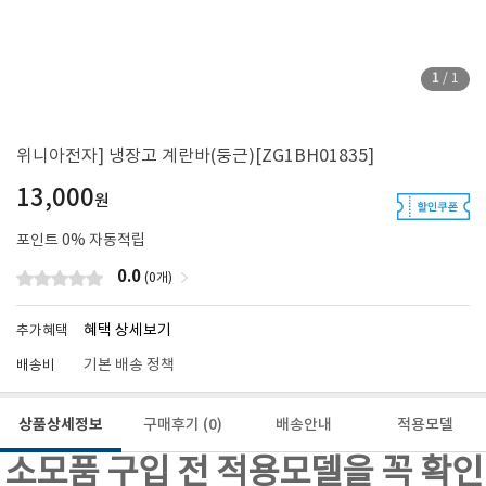
1
/
1
위니아전자] 냉장고 계란바(둥근)[ZG1BH01835]
13,000
원
포인트
0
% 자동적립
0.0
(0개)
혜택 상세보기
추가혜택
기본 배송 정책
배송비
상품상세정보
구매후기
(0)
배송안내
적용모델
소모품 구입 전 적용모델을 꼭 확인