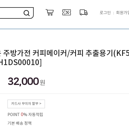
로그인
회원가
 주방가전 커피메이커/커피 추출용기(KF5
H1DS00010]
32,000
원
카드사 무이자 할부 >
0
POINT
% 자동적립
기본 배송 정책