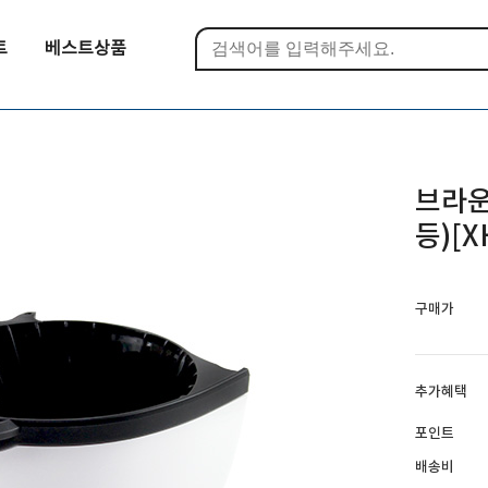
트
베스트상품
브라운
등)[X
구매가
추가혜택
포인트
배송비