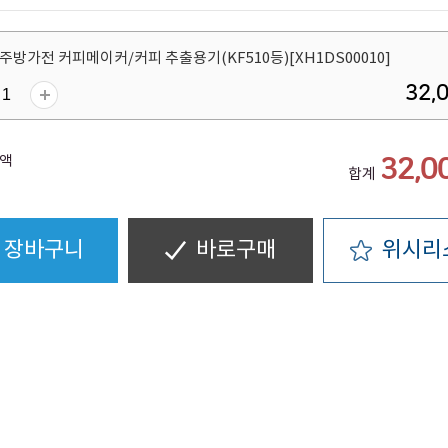
주방가전 커피메이커/커피 추출용기(KF510등)[XH1DS00010]
32,
액
32,0
합계
장바구니
바로구매
위시리