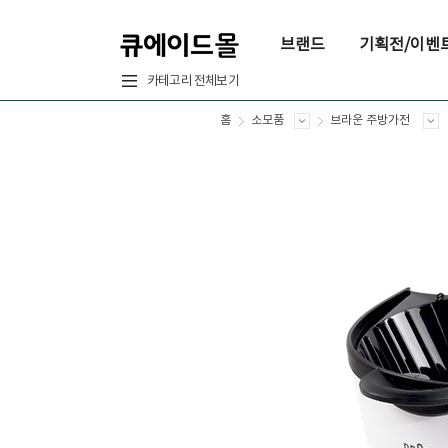
브랜드
기획전/이벤
카테고리 전체보기
홈
소모품
브라운 주방가전