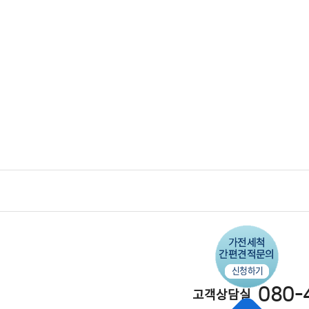
080-
고객상담실