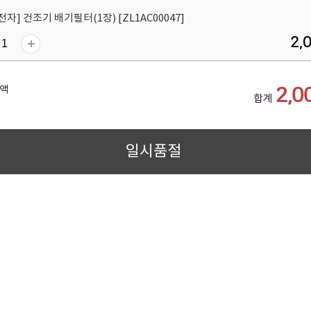
자] 건조기 배기필터(1장) [ZL1AC00047]
2,
액
2,0
합계
일시품절