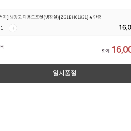
자] 냉장고 다용도포켓(냉장실)[ZG1BH01931]★단종
16,
액
16,0
합계
일시품절