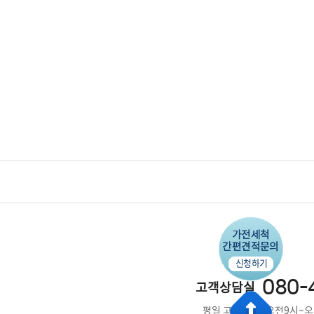
080-
고객상담실
평일 고객상담 : 오전9시~