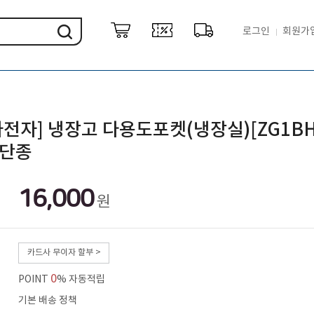
로그인
회원가
전자] 냉장고 다용도포켓(냉장실)[ZG1BH
★단종
16,000
원
카드사 무이자 할부 >
0
POINT
% 자동적립
기본 배송 정책