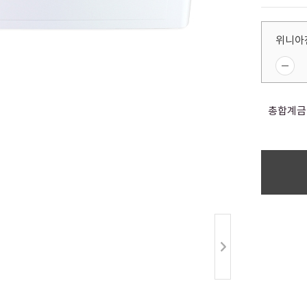
위니아전
총합계금