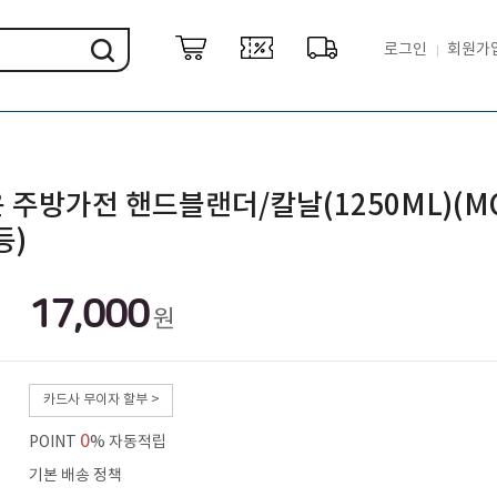
로그인
회원가
 주방가전 핸드블랜더/칼날(1250ML)(M
등)
17,000
원
카드사 무이자 할부 >
0
POINT
% 자동적립
기본 배송 정책