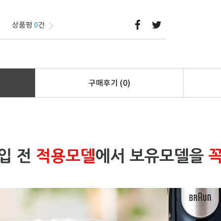
상품평
0
건
구매후기
(0)