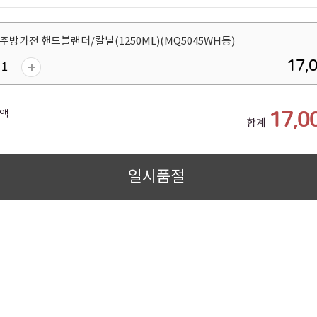
주방가전 핸드블랜더/칼날(1250ML)(MQ5045WH등)
17,
액
17,0
합계
일시품절