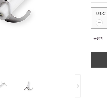
브라운 
총합계금