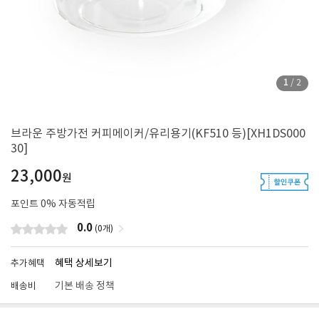
1
/
2
브라운 주방가전 커피메이커/유리용기(KF510 등)[XH1DS000
30]
23,000
원
포인트
0
% 자동적립
0.0
(0개)
혜택 상세보기
추가혜택
기본 배송 정책
배송비