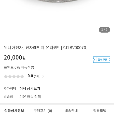
1
/
1
위니아전자] 전자레인지 유리쟁반[ZJ1BV00070]
20,000
원
포인트
0
% 자동적립
0.0
(0개)
혜택 상세보기
추가혜택
기본 배송 정책
배송비
상품상세정보
구매후기
(0)
배송안내
적용모델