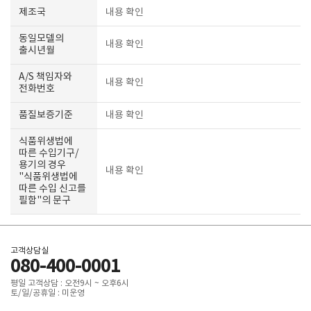
제조국
내용 확인
동일모델의
내용 확인
출시년월
A/S 책임자와
내용 확인
전화번호
품질보증기준
내용 확인
식품위생법에
따른 수입기구/
용기의 경우
내용 확인
"식품위생법에
따른 수입 신고를
필함"의 문구
고객상담실
080-400-0001
평일 고객상담 : 오전9시 ~ 오후6시
토/일/공휴일 : 미운영