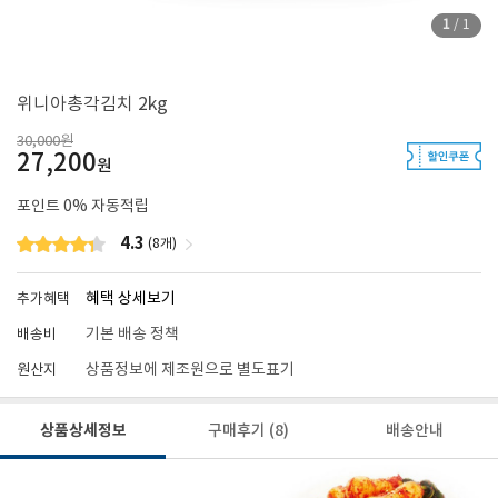
1
/
1
위니아총각김치 2kg
30,000원
27,200
원
포인트
0
% 자동적립
4.3
(8개)
혜택 상세보기
추가혜택
기본 배송 정책
배송비
상품정보에 제조원으로 별도표기
원산지
상품상세정보
구매후기
(8)
배송안내