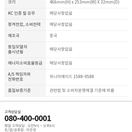
크기
466mm(H) x 253mm(W) X 32mm(D)
KC 인증 필 유무
해당사항없음
정격전압, 소비전력
해당사항없음
제조국
중국
동일모델의
해당사항없음
출시년월
에너지소비효율등급
해당사항없음
A/S 책임자와
위니아에이드 1588-9588
전화번호
품질보증기준
관련법 및 소비자분쟁해결 기준에 따름
고객상담실
080-400-0001
평일 고객상담 : 오전9시 ~ 오후6시
토/일/공휴일 : 미운영