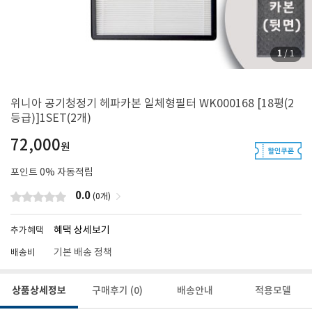
1
/
1
위니아 공기청정기 헤파카본 일체형필터 WK000168 [18평(2
등급)]1SET(2개)
72,000
원
포인트
0
% 자동적립
0.0
(0개)
혜택 상세보기
추가혜택
기본 배송 정책
배송비
상품상세정보
구매후기
(0)
배송안내
적용모델