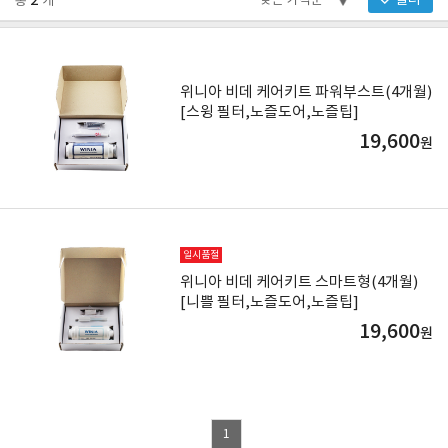
2
필터
총
개
위니아 비데 케어키트 파워부스트(4개월)
[스윙 필터,노즐도어,노즐팁]
19,600
원
일시품절
위니아 비데 케어키트 스마트형(4개월)
[니쁠 필터,노즐도어,노즐팁]
19,600
원
1