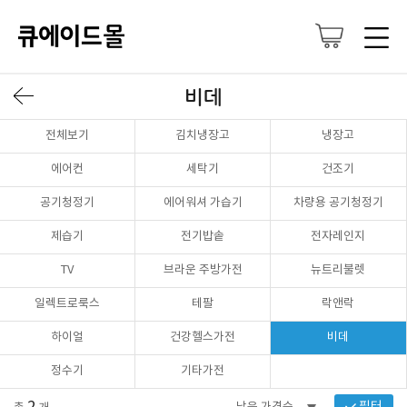
비데
전체보기
김치냉장고
냉장고
에어컨
세탁기
건조기
공기청정기
에어워셔 가습기
차량용 공기청정기
제습기
전기밥솥
전자레인지
TV
브라운 주방가전
뉴트리불렛
일렉트로룩스
테팔
락앤락
하이얼
건강헬스가전
비데
정수기
기타가전