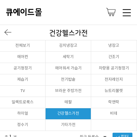
건강헬스가전
전체보기
김치냉장고
냉장고
에어컨
세탁기
건조기
공기청정기
에어워셔 가습기
차량용 공기청정기
제습기
전기밥솥
전자레인지
TV
브라운 주방가전
뉴트리불렛
일렉트로룩스
테팔
락앤락
하이얼
건강헬스가전
비데
정수기
기타가전