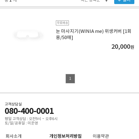
1
필터
총
개
무료배송
눈 마사지기(WINIA me) 위생커버 [1회
용/50매]
20,000
원
1
고객상담실
080-400-0001
평일 고객상담 : 오전9시 ~ 오후6시
토/일/공휴일 : 미운영
회사소개
개인정보처리방침
이용약관