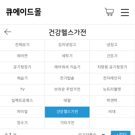
건강헬스가전
전체보기
김치냉장고
냉장고
에어컨
세탁기
건조기
공기청정기
에어워셔 가습기
차량용 공기청정기
제습기
전기밥솥
전자레인지
TV
브라운 주방가전
뉴트리불렛
일렉트로룩스
테팔
락앤락
하이얼
건강헬스가전
비데
정수기
기타가전