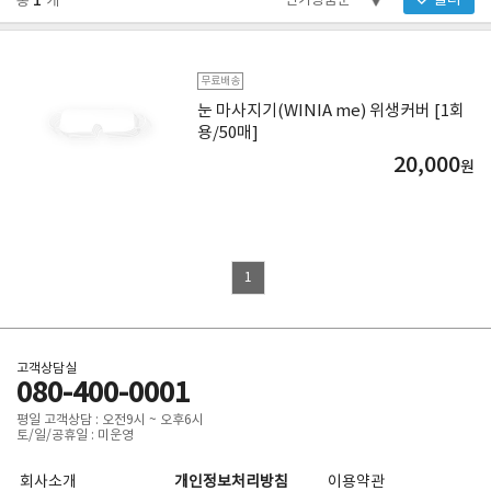
1
필터
총
개
무료배송
눈 마사지기(WINIA me) 위생커버 [1회
용/50매]
20,000
원
1
고객상담실
080-400-0001
평일 고객상담 : 오전9시 ~ 오후6시
토/일/공휴일 : 미운영
회사소개
개인정보처리방침
이용약관