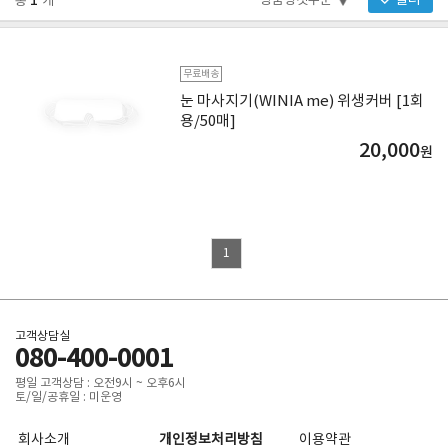
1
필터
총
개
무료배송
눈 마사지기(WINIA me) 위생커버 [1회
용/50매]
20,000
원
1
고객상담실
080-400-0001
평일 고객상담 : 오전9시 ~ 오후6시
토/일/공휴일 : 미운영
회사소개
개인정보처리방침
이용약관