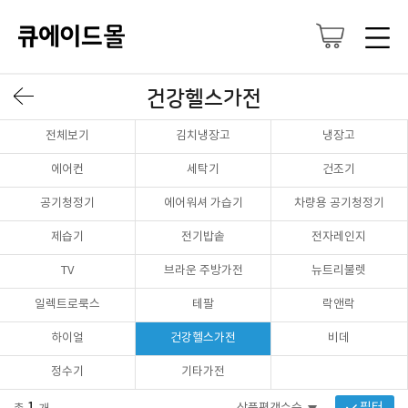
건강헬스가전
전체보기
김치냉장고
냉장고
에어컨
세탁기
건조기
공기청정기
에어워셔 가습기
차량용 공기청정기
제습기
전기밥솥
전자레인지
TV
브라운 주방가전
뉴트리불렛
일렉트로룩스
테팔
락앤락
하이얼
건강헬스가전
비데
정수기
기타가전