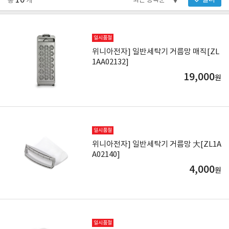
10
필터
총
개
일시품절
위니아전자] 일반세탁기 거름망 매직[ZL
1AA02132]
19,000
원
일시품절
위니아전자] 일반세탁기 거름망 大[ZL1A
A02140]
4,000
원
일시품절