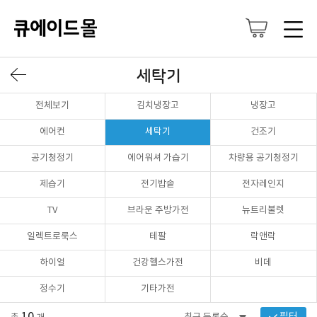
세탁기
전체보기
김치냉장고
냉장고
에어컨
세탁기
건조기
공기청정기
에어워셔 가습기
차량용 공기청정기
제습기
전기밥솥
전자레인지
TV
브라운 주방가전
뉴트리불렛
일렉트로룩스
테팔
락앤락
하이얼
건강헬스가전
비데
정수기
기타가전