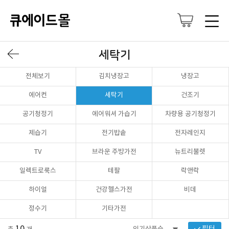
세탁기
전체보기
김치냉장고
냉장고
에어컨
세탁기
건조기
공기청정기
에어워셔 가습기
차량용 공기청정기
제습기
전기밥솥
전자레인지
TV
브라운 주방가전
뉴트리불렛
일렉트로룩스
테팔
락앤락
하이얼
건강헬스가전
비데
정수기
기타가전