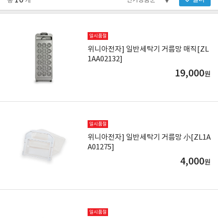
10
필터
총
개
일시품절
위니아전자] 일반세탁기 거름망 매직[ZL
1AA02132]
19,000
원
일시품절
위니아전자] 일반세탁기 거름망 小[ZL1A
A01275]
4,000
원
일시품절