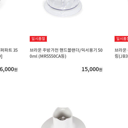
일시품절
일시품
퍼파트 35
브라운 주방가전 핸드블랜더/믹서용기 50
브라운 
9]
0ml (MR5550CA등)
링(JB3
6,000
15,000
원
원