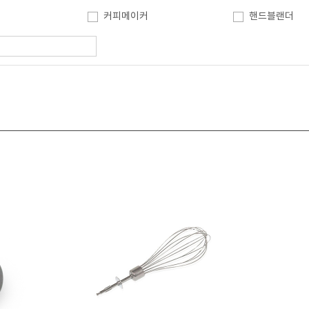
커피메이커
핸드블랜더