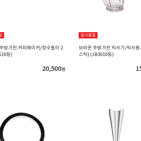
절
일시품절
 주방가전 커피메이커/정수필터 2
브라운 주방가전 믹서기/믹서용
510등)
스틱) (JB3010등)
20,500
1
원