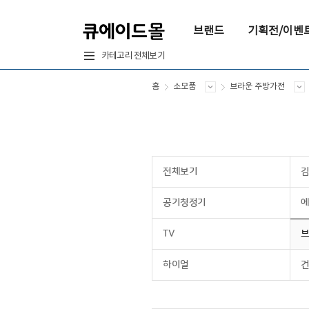
브랜드
기획전/이벤
카테고리 전체보기
홈
소모품
브라운 주방가전
전체보기
공기청정기
에
TV
브
하이얼