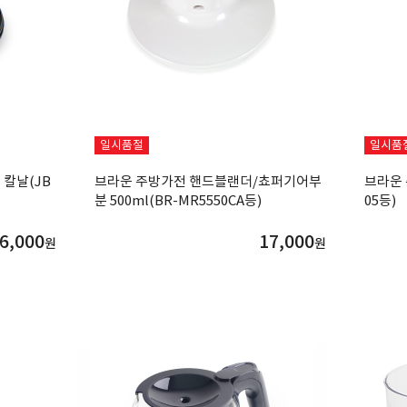
일시품절
일시품
칼날(JB
브라운 주방가전 핸드블랜더/쵸퍼기어부
브라운 
분 500ml(BR-MR5550CA등)
05등)
6,000
17,000
원
원