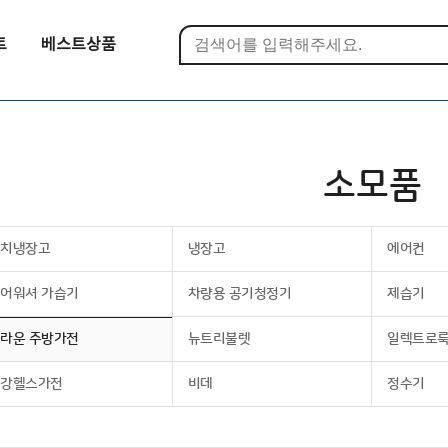
트
베스트상품
소모품
김치냉장고
냉장고
에어컨
어워셔 가습기
차량용 공기청정기
제습기
라운 주방가전
뉴트리불렛
일렉트로
건강헬스가전
비데
정수기