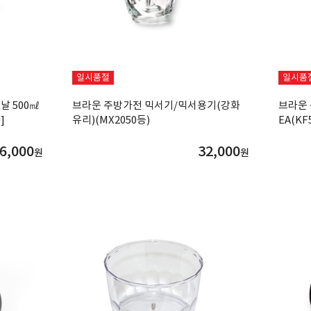
일시품절
일시품
날 500㎖
브라운 주방가전 믹서기/믹서용기(강화
브라운
]
유리)(MX2050등)
EA(KF
6,000
32,000
원
원