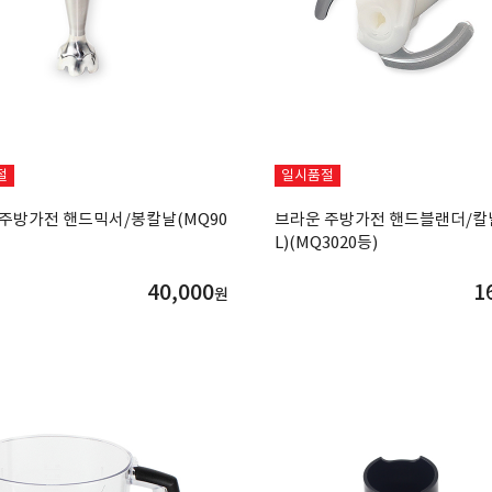
절
일시품절
주방가전 핸드믹서/봉칼날(MQ90
브라운 주방가전 핸드블랜더/칼날
L)(MQ3020등)
40,000
1
원