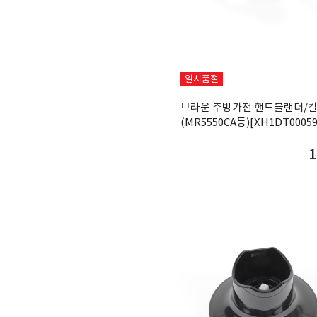
일시품절
브라운 주방가전 핸드블랜더/칼
(MR5550CA등)[XH1DT00059
1