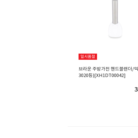
일시품절
브라운 주방가전 핸드블랜더/믹
3020등)[XH1DT00042]
3